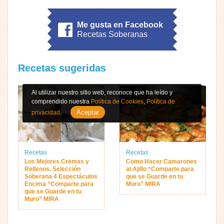
Me gusta en Facebook
Recetas Soberanas
Recetas sugeridas
Al utilizar nuestro sitio web, reconoce que ha leído y
comprendido nuestra
Política de Cookies
,
Política de
Aceptar
privacidad
.
Recetas
Recetas
Los Mejores Cremas y
Como Hacer Camarones
Rellenos, Selección
al Ajillo “Comparte para
Soberana 4 Espectáculos
que se Guarde en tu
Encima “Comparte para
Muro” MIRA
que se Guarde en tu
Muro” MIRA