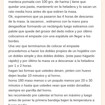
manteca pomada con 100 grs. de harina ( tiene que
quedar una pasta, mantenerlo en la heladera y lo sacan un
rato media hora antes de que estiren la masa.
Ok, suponemos que ya pasaron las 4 horas de descanso
de la masa. la sacamos , estiramos con la mano para
desgasificar formando un rectángulo luego estiramos con
palote que quede del grosor del dedo indice y por último
colocamos el empaste con una espátula sin llegar a los
bordes.
Una vez que terminamos de colocar el empaste
procedemos a hacer los dobles propios de un hojaldre con
un dobles simple y dos dobles dobles. (este paso háganlo
rápido) y por último la masa va a descansar a la heladera
por 1 o 2 horas.
hagan las formas que ustedes desen, pinten con huevo
dejen leudar 10 minutos y al horno,
horno 180 maso menos o un poquito menos por 20 o 30
minutos o hasta que ustedes vean que están doraditas .
siempre en parrilla del horno.
les recomiendo pre calentar el horno en máximo y luego
antes de poner la primera bandeja bajen la temperatura a
fuego medio.