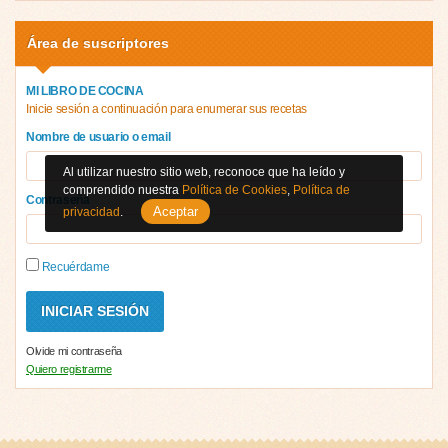
Área de suscriptores
MI LIBRO DE COCINA
Inicie sesión a continuación para enumerar sus recetas
Nombre de usuario o email
Al utilizar nuestro sitio web, reconoce que ha leído y
comprendido nuestra
Política de Cookies
,
Política de
Contraseña
Aceptar
privacidad
.
Recuérdame
Olvide mi contraseña
Quiero registrarme