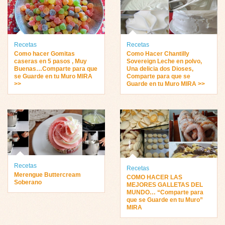
Recetas
Recetas
Como hacer Gomitas
Como Hacer Chantilly
caseras en 5 pasos , Muy
Sovereign Leche en polvo,
Buenas…Comparte para que
Una delicia dos Dioses,
se Guarde en tu Muro MIRA
Comparte para que se
>>
Guarde en tu Muro MIRA >>
Recetas
Recetas
Merengue Buttercream
COMO HACER LAS
Soberano
MEJORES GALLETAS DEL
MUNDO… “Comparte para
que se Guarde en tu Muro”
MIRA