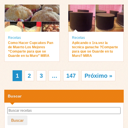
Recetas
Recetas
Como Hacer Cupcakes Pan
Aplicando x 1ra.vez la
de Muerto Los Mejores
tecnica ganache ?Comparte
“Comparte para que se
para que se Guarde en tu
Guarde en tu Muro” MIRA
Muro? MIRA
1
2
3
…
147
Próximo »
Buscar
Buscar