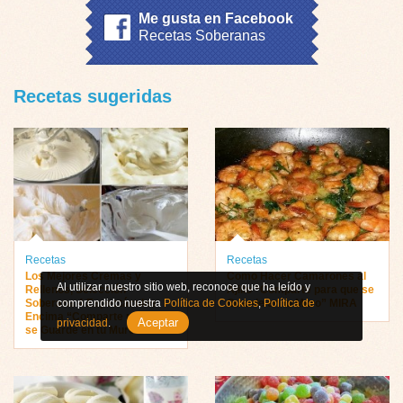
Me gusta en Facebook
Recetas Soberanas
Recetas sugeridas
Recetas
Recetas
Los Mejores Cremas y
Como Hacer Camarones al
Al utilizar nuestro sitio web, reconoce que ha leído y
Rellenos, Selección
Ajillo “Comparte para que se
comprendido nuestra
Política de Cookies
,
Política de
Soberana 4 Espectáculos
Guarde en tu Muro” MIRA
Encima “Comparte para que
Aceptar
privacidad
.
se Guarde en tu Muro” MIRA