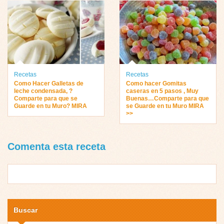
Recetas
Recetas
Como Hacer Galletas de
Como hacer Gomitas
leche condensada, ?
caseras en 5 pasos , Muy
Comparte para que se
Buenas…Comparte para que
Guarde en tu Muro? MIRA
se Guarde en tu Muro MIRA
>>
Comenta esta receta
Buscar