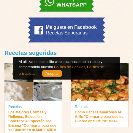
WHATSAPP
Me gusta en Facebook
Recetas Soberanas
Recetas sugeridas
Al utilizar nuestro sitio web, reconoce que ha leído y
comprendido nuestra
Política de Cookies
,
Política de
Aceptar
privacidad
.
Recetas
Recetas
Los Mejores Cremas y
Como Hacer Camarones al
Rellenos, Selección
Ajillo “Comparte para que se
Soberana 4 Espectáculos
Guarde en tu Muro” MIRA
Encima “Comparte para que
se Guarde en tu Muro” MIRA