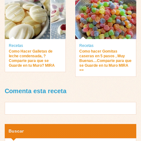
Recetas
Recetas
Como Hacer Galletas de
Como hacer Gomitas
leche condensada, ?
caseras en 5 pasos , Muy
Comparte para que se
Buenas…Comparte para que
Guarde en tu Muro? MIRA
se Guarde en tu Muro MIRA
>>
Comenta esta receta
Buscar