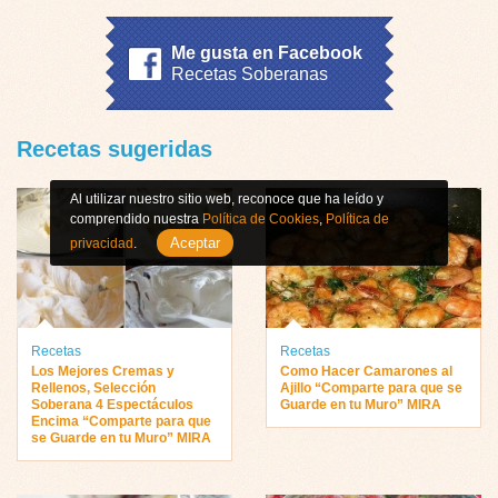
Me gusta en Facebook
Recetas Soberanas
Recetas sugeridas
Al utilizar nuestro sitio web, reconoce que ha leído y
comprendido nuestra
Política de Cookies
,
Política de
Aceptar
privacidad
.
Recetas
Recetas
Los Mejores Cremas y
Como Hacer Camarones al
Rellenos, Selección
Ajillo “Comparte para que se
Soberana 4 Espectáculos
Guarde en tu Muro” MIRA
Encima “Comparte para que
se Guarde en tu Muro” MIRA