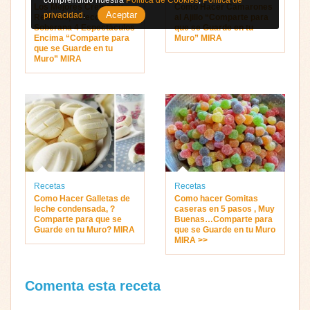
Los Mejores Cremas y
Como Hacer Camarones
Aceptar
privacidad
.
Rellenos, Selección
al Ajillo “Comparte para
Soberana 4 Espectáculos
que se Guarde en tu
Encima “Comparte para
Muro” MIRA
que se Guarde en tu
Muro” MIRA
Recetas
Recetas
Como Hacer Galletas de
Como hacer Gomitas
leche condensada, ?
caseras en 5 pasos , Muy
Comparte para que se
Buenas…Comparte para
Guarde en tu Muro? MIRA
que se Guarde en tu Muro
MIRA >>
Comenta esta receta