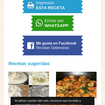
Impresión
ESTA RECETA
Enviar por
WHATSAPP
Me gusta en Facebook
Recetas Soberanas
Recetas sugeridas
Al utilizar nuestro sitio web, reconoce que ha leído y
Recetas
Recetas
comprendido nuestra
Política de Cookies
,
Política de