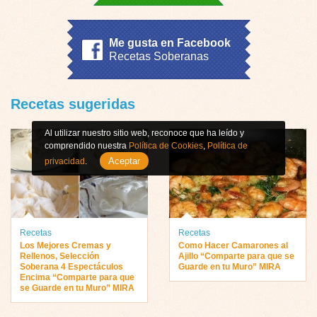
Me gusta en Facebook
Recetas Soberanas
Recetas sugeridas
Al utilizar nuestro sitio web, reconoce que ha leído y
comprendido nuestra
Política de Cookies
,
Política de
Aceptar
privacidad
.
Recetas
Recetas
Los Mejores Cremas y
Como Hacer Camarones al
Rellenos, Selección
Ajillo “Comparte para que se
Soberana 4 Espectáculos
Guarde en tu Muro” MIRA
Encima “Comparte para que
se Guarde en tu Muro” MIRA