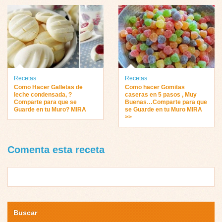
Recetas
Recetas
Como Hacer Galletas de
Como hacer Gomitas
leche condensada, ?
caseras en 5 pasos , Muy
Comparte para que se
Buenas…Comparte para que
Guarde en tu Muro? MIRA
se Guarde en tu Muro MIRA
>>
Comenta esta receta
Buscar