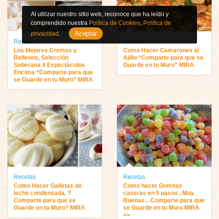
Al utilizar nuestro sitio web, reconoce que ha leído y
comprendido nuestra
Política de Cookies
,
Política de
Aceptar
privacidad
.
Recetas
Recetas
Los Mejores Cremas y
Como Hacer Camarones al
Rellenos, Selección
Ajillo “Comparte para que se
Soberana 4 Espectáculos
Guarde en tu Muro” MIRA
Encima “Comparte para que
se Guarde en tu Muro” MIRA
Recetas
Recetas
Como Hacer Galletas de
Como hacer Gomitas
leche condensada, ?
caseras en 5 pasos , Muy
Comparte para que se
Buenas…Comparte para que
Guarde en tu Muro? MIRA
se Guarde en tu Muro MIRA
>>