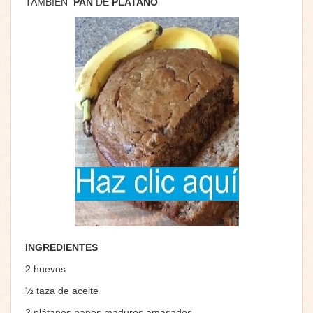
TAMBIEN
PAN
DE
PLATANO
INGREDIENTES
2 huevos
½ taza de aceite
2 plátanos nanos maduros amasados