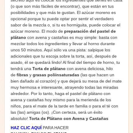
(o que son más fáciles de encontrar), que están en tus
posibilidades y que más te gustan. El azúcar moreno es
opcional porque tu puede optar por sentir el verdadero
sabor de la mezcla o, si tu es hormiguita, puede colocar el
azúcar moreno. El modo de
preparación del pastel de
plátano
con avena y castañas es muy simple: basta con
mezclar todos los ingredientes y llevar al horno durante
unos 50 minutos. Aquí sólo va una pista: salpique los
adicionales que tu escoja sobre la torta, así, después de
asado, él se quedará lindo! Al final del tiempo de horno, tu
tendrá una
Torta de plátano
con avena deliciosa, hilo
de
fibras
y
grasas poliinsaturadas
(las que hacen un
bien dañado al corazón) y que dejará su mesa de del mate
muy hermosa e interesante, atrayendo todas las miradas
alrededor. Por lo tanto, haga el pastel de plátano con
avena y castañas hoy mismo para la merienda de los
niños, para el mate de la tarde en familia o para el té con
las (las) amigas (os). ¡Con certeza, será un éxito
absoluto!
Torta de Plátano con Avena y Castañas
HAZ CLIC AQUÍ
PARA HACER