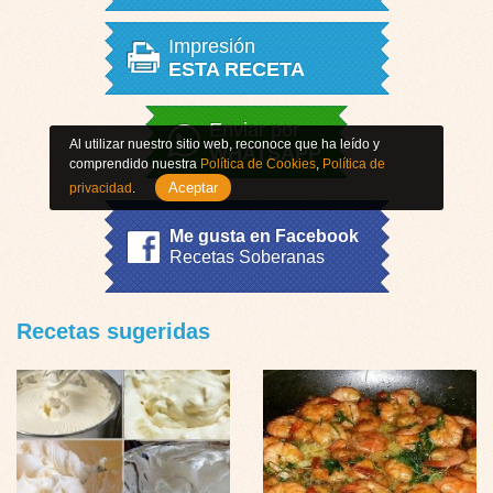
Impresión
ESTA RECETA
Enviar por
Al utilizar nuestro sitio web, reconoce que ha leído y
WHATSAPP
comprendido nuestra
Política de Cookies
,
Política de
Aceptar
privacidad
.
Me gusta en Facebook
Recetas Soberanas
Recetas sugeridas