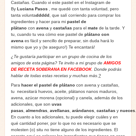
Castañas. Cuando vi este pastel en el Instagram de
By
Luciana Pasos
, me quedé con tanta voluntad, pero
tanta volunta
ddddd
, que salí corriendo para comprar los
ingredientes y hacer para mi
pastel de
plátano
con
avena
y
castañas
para el
mate
de la tarde. Y
tu, cuando tu vea cómo ese pastel de
plátano con
avena
es fácil y sencillo de preparar, sin duda hará lo
mismo que yo y (te aseguro!) Te encantará!
¿Te gustaría participar en un grupo de cocina de los
amigos de esta página? Te invito a mi grupo de
AMIGOS
DE RECETA SOBERANA EN FACEBOOK
. Donde podrás
hablar de todas estas recetas y muchas más.
?
Para
hacer el pastel de plátano
con avena y castañas,
tu necesitará huevos, aceite, plátanos nanos maduros,
avena, azúcar morena (opcional) y canela, además de los
adicionales, que son
uvas
pasas
,
almendras
,
avellanas
,
arándanos
,
castañas
y
nueces
En cuanto a los adicionales, tu puede elegir cuáles y en
qué cantidad poner, por lo que no es necesario que se
molesten (o) situ no tiene alguno de los ingredientes. El
secreto aquí es colocar los ingredientes que tienes en casa