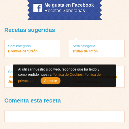
Me gusta en Facebook
Recetas Soberanas
Recetas sugeridas
Sem categoria
Sem categoria
Brownie de turrón
Trufas de limón
Al utilizar nuestro sitio web, reconoce que ha leído y
Sem categoria
Sem categoria
comprendido nuestra
Política de Cookies
,
Política de
Tarta de queso con turrón de
Tarta de turrón semifría sin
Aceptar
privacidad
.
Jijona
horno y sin huevo
Comenta esta receta