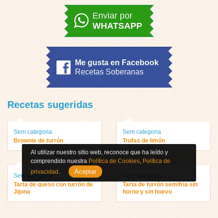
Enviar por
WHATSAPP
Me gusta en Facebook
Recetas Soberanas
Recetas sugeridas
Sem categoria
Sem categoria
Brownie de turrón
Trufas de limón
Al utilizar nuestro sitio web, reconoce que ha leído y
comprendido nuestra
Política de Cookies
,
Política de
Aceptar
privacidad
.
Sem categoria
Sem categoria
Tarta de queso con turrón de
Tarta de turrón semifría sin
Jijona
horno y sin huevo