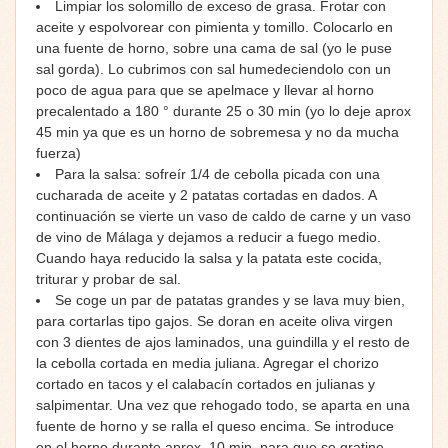
Limpiar los solomillo de exceso de grasa. Frotar con
aceite y espolvorear con pimienta y tomillo. Colocarlo en
una fuente de horno, sobre una cama de sal (yo le puse
sal gorda). Lo cubrimos con sal humedeciendolo con un
poco de agua para que se apelmace y llevar al horno
precalentado a 180 ° durante 25 o 30 min (yo lo deje aprox
45 min ya que es un horno de sobremesa y no da mucha
fuerza)
Para la salsa: sofreír 1/4 de cebolla picada con una
cucharada de aceite y 2 patatas cortadas en dados. A
continuación se vierte un vaso de caldo de carne y un vaso
de vino de Málaga y dejamos a reducir a fuego medio.
Cuando haya reducido la salsa y la patata este cocida,
triturar y probar de sal.
Se coge un par de patatas grandes y se lava muy bien,
para cortarlas tipo gajos. Se doran en aceite oliva virgen
con 3 dientes de ajos laminados, una guindilla y el resto de
la cebolla cortada en media juliana. Agregar el chorizo
cortado en tacos y el calabacín cortados en julianas y
salpimentar. Una vez que rehogado todo, se aparta en una
fuente de horno y se ralla el queso encima. Se introduce
en el horno durante aprox. 10 min. para que se gratine.