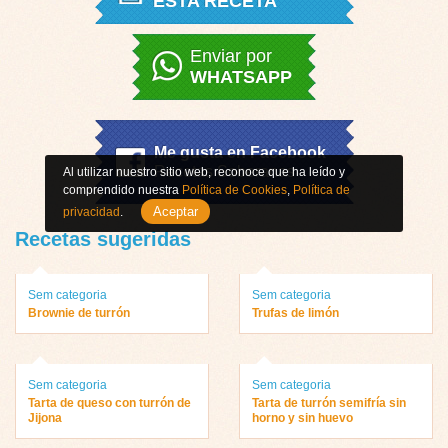
ESTA RECETA
Enviar por
WHATSAPP
Me gusta en Facebook
Recetas Soberanas
Al utilizar nuestro sitio web, reconoce que ha leído y
comprendido nuestra
Política de Cookies
,
Política de
Aceptar
privacidad
.
Recetas sugeridas
Sem categoria
Sem categoria
Brownie de turrón
Trufas de limón
Sem categoria
Sem categoria
Tarta de queso con turrón de
Tarta de turrón semifría sin
Jijona
horno y sin huevo