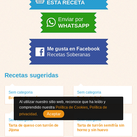
ESTA RECETA
Enviar por
WHATSAPP
Me gusta en Facebook
Recetas Soberanas
Recetas sugeridas
Sem categoria
Sem categoria
Brownie de turrón
Trufas de limón
Al utilizar nuestro sitio web, reconoce que ha leído y
comprendido nuestra
Política de Cookies
,
Política de
Aceptar
privacidad
.
Sem categoria
Sem categoria
Tarta de queso con turrón de
Tarta de turrón semifría sin
Jijona
horno y sin huevo