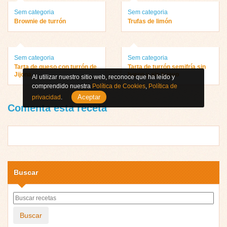
Sem categoria
Sem categoria
Brownie de turrón
Trufas de limón
Sem categoria
Sem categoria
Tarta de queso con turrón de
Tarta de turrón semifría sin
Jijona
horno y sin huevo
Al utilizar nuestro sitio web, reconoce que ha leído y
comprendido nuestra
Política de Cookies
,
Política de
Aceptar
privacidad
.
Comenta esta receta
Buscar
Buscar