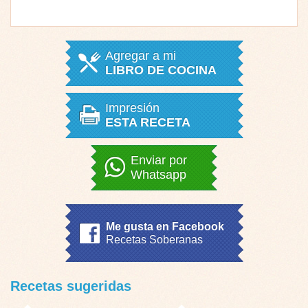
Agregar a mi
LIBRO DE COCINA
Impresión
ESTA RECETA
Enviar por
Whatsapp
Me gusta en Facebook
Recetas Soberanas
Recetas sugeridas