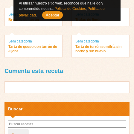
Al utilizar nuestro sitio web, reconoce que ha leído y
comprendido nuestra
Política de Cookies
,
Política de
Sem categoria
Sem categoria
Aceptar
privacidad
.
Brownie de turrón
Trufas de limón
Sem categoria
Sem categoria
Tarta de queso con turrón de
Tarta de turrón semifría sin
Jijona
horno y sin huevo
Comenta esta receta
Buscar