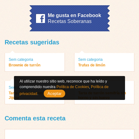
Me gusta en Facebook
Recetas Soberanas
Recetas sugeridas
Sem categoria
Sem categoria
Brownie de turrón
Trufas de limón
Al utilizar nuestro sitio web, reconoce que ha leído y
comprendido nuestra
Política de Cookies
,
Política de
Sem categoria
Sem categoria
Tarta de queso con turrón de
Tarta de turrón semifría sin
Aceptar
privacidad
.
Jijona
horno y sin huevo
Comenta esta receta