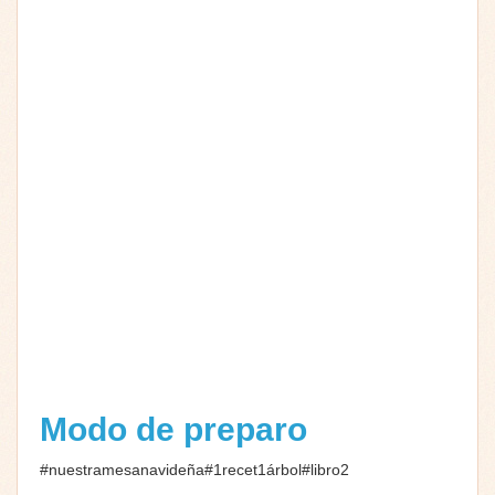
Modo de preparo
#nuestramesanavideña#1recet1árbol#libro2