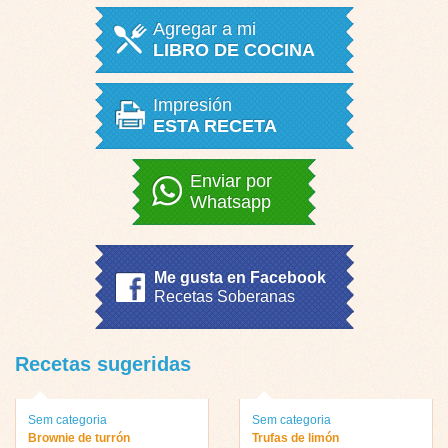
Agregar a mi
LIBRO DE COCINA
Impresión
ESTA RECETA
Enviar por
Whatsapp
Me gusta en Facebook
Recetas Soberanas
Recetas sugeridas
Sem categoria
Sem categoria
Brownie de turrón
Trufas de limón