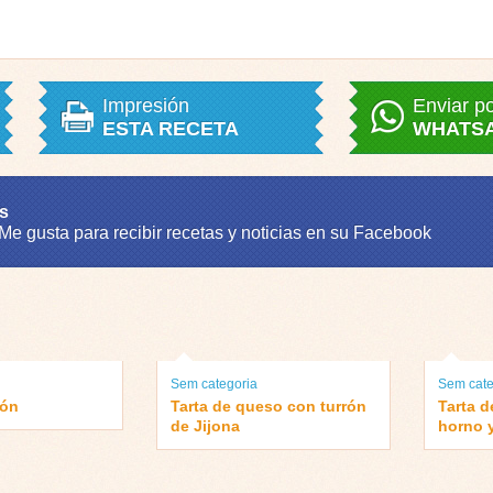
Impresión
Enviar p
ESTA RECETA
WHATS
s
 Me gusta para recibir recetas y noticias en su Facebook
Sem categoria
Sem cate
món
Tarta de queso con turrón
Tarta d
de Jijona
horno 