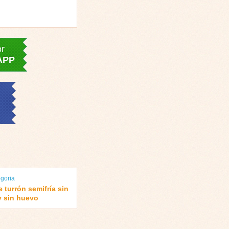
or
APP
goria
e turrón semifría sin
y sin huevo