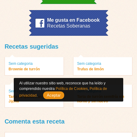
Me gusta en Facebook
Recetas Soberanas
Recetas sugeridas
Sem categoria
Sem categoria
Brownie de turrón
Trufas de limón
Al utilizar nuestro sitio web, reconoce que ha leído y
comprendido nuestra
Política de Cookies
,
Política de
Sem categoria
Sem categoria
Aceptar
privacidad
.
Tarta de queso con turrón de
Tarta de turrón semifría sin
Jijona
horno y sin huevo
Comenta esta receta