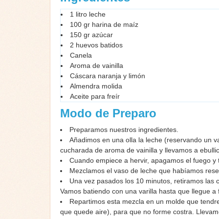
1 litro leche
100 gr harina de maíz
150 gr azúcar
2 huevos batidos
Canela
Aroma de vainilla
Cáscara naranja y limón
Almendra molida
Aceite para freír
Modo de Preparo
Preparamos nuestros ingredientes.
Añadimos en una olla la leche (reservando un va
cucharada de aroma de vainilla y llevamos a ebullic
Cuando empiece a hervir, apagamos el fuego y t
Mezclamos el vaso de leche que habíamos reser
Una vez pasados los 10 minutos, retiramos las c
Vamos batiendo con una varilla hasta que llegue a
Repartimos esta mezcla en un molde que tendrem
que quede aire), para que no forme costra. Llevamos