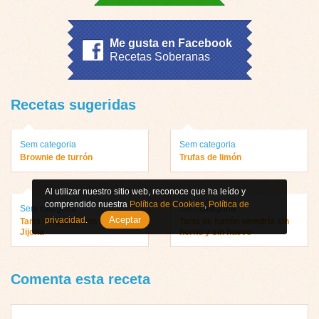
Me gusta en Facebook
Recetas Soberanas
Recetas sugeridas
Sem categoria
Sem categoria
Brownie de turrón
Trufas de limón
Al utilizar nuestro sitio web, reconoce que ha leído y
comprendido nuestra
Política de Cookies
,
Política de
Sem categoria
Sem categoria
Aceptar
privacidad
.
Tarta de queso con turrón de
Tarta de turrón semifría sin
Jijona
horno y sin huevo
Comenta esta receta