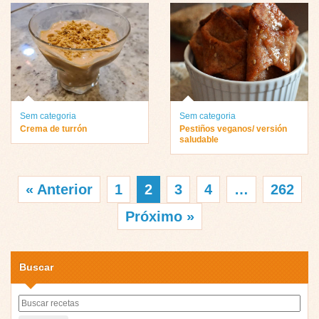
Sem categoria
Sem categoria
Crema de turrón
Pestiños veganos/ versión
saludable
« Anterior
1
2
3
4
…
262
Próximo »
Buscar