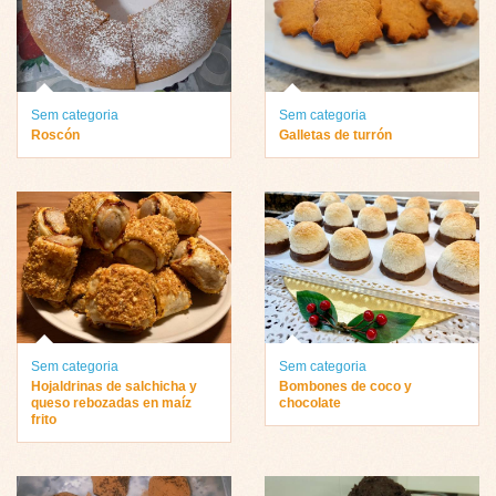
Sem categoria
Sem categoria
Roscón
Galletas de turrón
Sem categoria
Sem categoria
Hojaldrinas de salchicha y
Bombones de coco y
queso rebozadas en maíz
chocolate
frito