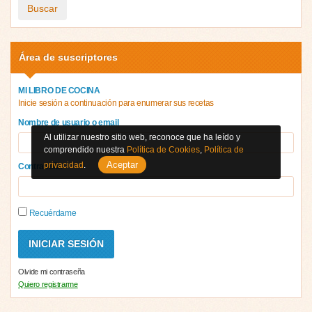
Buscar
Área de suscriptores
MI LIBRO DE COCINA
Inicie sesión a continuación para enumerar sus recetas
Nombre de usuario o email
Al utilizar nuestro sitio web, reconoce que ha leído y
comprendido nuestra
Política de Cookies
,
Política de
Aceptar
privacidad
.
Contraseña
Recuérdame
Olvide mi contraseña
Quiero registrarme